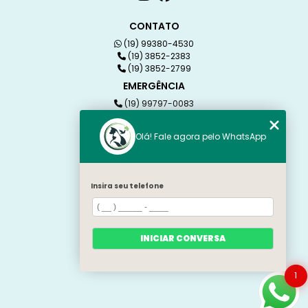
CONTATO
(19) 99380-4530
(19) 3852-2383
(19) 3852-2799
EMERGÊNCIA
(19) 99797-0083
(19) 99380-4530
Olá! Fale agora pelo WhatsApp
MENU
HOME
QUEM SOMOS
Insira seu telefone
LOJA
SERVIÇOS
CONTATO
CATEGORIAS
INICIAR CONVERSA
MAPA DO SITE
1